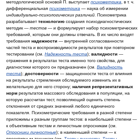
методологической основой П. выступает
психометрика
, в т. ч.
дифференциальная
психометрика
— наука об измерении
индивидуально-психологических различий
. Психометрика
разрабатывает
технологию
создания психодиагностических
методик —
тестов —
и формулирует набор психометрических
требований, которым они должны отвечать. В их число входят
требования
надежности
— внутренней согласованности
частей теста и воспроизводимости результатов при повторном
тестировании (см.
Надежность теста
);
валидности
—
отражения в результатах теста именно того свойства, для
диагностики которого он предназначен (см.
Валидность
теста
);
достоверности
— защищенности теста от влияния
на результаты стремления обследуемого изменить их в
желательную для него сторону;
наличия репрезентативных
норм
результатов массового обследования в популяции, на
которую рассчитан тест, позволяющий оценить степень
отклонения от средних значений любого единичного
показателя. Психометрические требования в разной степени
приложимы к разным группам тестов: в наибольшей степени —
к объективным тестам и личностным опросникам (см.
Опросники личностные
); в наименьшей степени — к
проективным техникам (см.
Тесты личности
,
Тесты