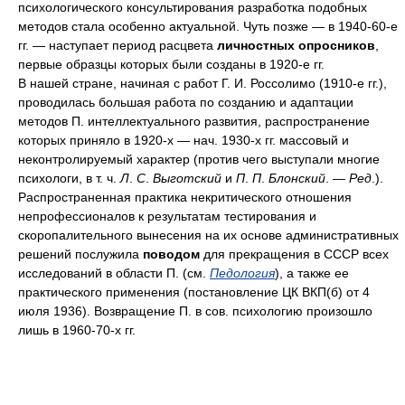
психологического консультирования разработка подобных
методов стала особенно актуальной. Чуть позже — в 1940-60-е
гг. — наступает период расцвета
личностных опросников
,
первые образцы которых были созданы в 1920-е гг.
В нашей стране, начиная с работ Г. И. Россолимо (1910-е гг.),
проводилась большая работа по созданию и адаптации
методов П. интеллектуального развития, распространение
которых приняло в 1920-х — нач. 1930-х гг. массовый и
неконтролируемый характер (против чего выступали многие
психологи, в т. ч.
Л
.
С
.
Выготский
и
П
.
П
.
Блонский
.
— Ред
.).
Распространенная практика некритического отношения
непрофессионалов к результатам тестирования и
скоропалительного вынесения на их основе административных
решений послужила
поводом
для прекращения в СССР всех
исследований в области П. (см.
Педология
), а также ее
практического применения (постановление ЦК ВКП(б) от 4
июля 1936). Возвращение П. в сов. психологию произошло
лишь в 1960-70-х гг.