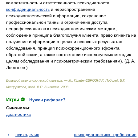
компетентность и ответственность психодиагноста,
конфиденциальность
и нераспространение
психодиагностической информации, сохранение
профессиональной тайны и ограничение доступа
непрофессионалов к психодиагностическим методам,
соблюдение принципа благополучия клиента, право клиента на
получение информации о целях и основных результатах
обследования, принцип психокоррекционного эффекта
обратной связи, а также соответствие используемых методик
целям обследования и психометрическим требованиям). (Д. А.
Леонтьев.)
Большой психологический словарь. — М.: Прайм-ЕВРОЗНАК
.
Под ред. Б.Г.
Мещерякова, акад. В.П. Зинченко
.
2003
.
Игры ⚽
Нужен реферат?
Синонимы
:
диагностика
психоделик
психодиагностика: требование