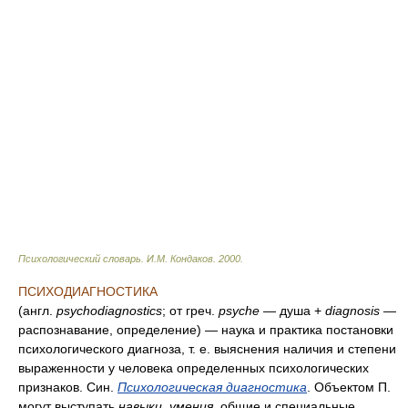
Психологический словарь
.
И.М. Кондаков
.
2000
.
ПСИХОДИАГНОСТИКА
(англ.
psychodiagnostics
; от греч.
psyche
— душа +
diagnosis
—
распознавание, определение) — наука и практика постановки
психологического диагноза, т. е. выяснения наличия и степени
выраженности у человека определенных психологических
признаков. Син.
Психологическая диагностика
. Объектом П.
могут выступать
навыки
,
умения
, общие и специальные