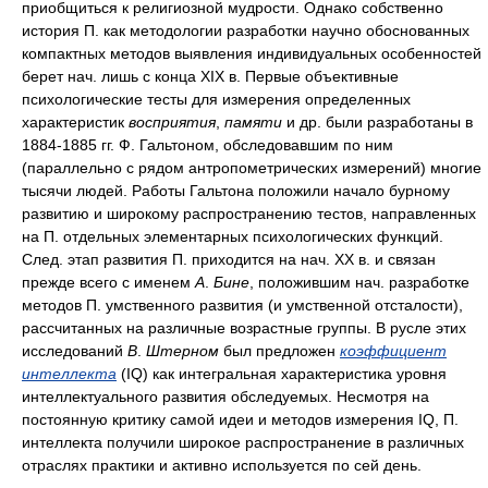
приобщиться к религиозной мудрости. Однако собственно
история П. как методологии разработки научно обоснованных
компактных методов выявления индивидуальных особенностей
берет нач. лишь с конца XIX в. Первые объективные
психологические тесты для измерения определенных
характеристик
восприятия
,
памяти
и др. были разработаны в
1884-1885 гг. Ф. Гальтоном, обследовавшим по ним
(параллельно с рядом антропометрических измерений) многие
тысячи людей. Работы Гальтона положили начало бурному
развитию и широкому распространению тестов, направленных
на П. отдельных элементарных психологических функций.
След. этап развития П. приходится на нач. XX в. и связан
прежде всего с именем
А
.
Бине
, положившим нач. разработке
методов П. умственного развития (и умственной отсталости),
рассчитанных на различные возрастные группы. В русле этих
исследований
В
.
Штерном
был предложен
коэффициент
интеллекта
(IQ) как интегральная характеристика уровня
интеллектуального развития обследуемых. Несмотря на
постоянную критику самой идеи и методов измерения IQ, П.
интеллекта получили широкое распространение в различных
отраслях практики и активно используется по сей день.