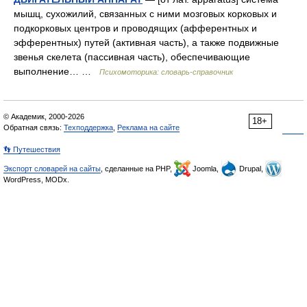
мышц, сухожилий, связанных с ними мозговых корковых и
подкорковых центров и проводящих (афферентных и
эфферентных) путей (активная часть), а также подвижные
звенья скелета (пассивная часть), обеспечивающие
выполнение… …
Психомоторика: cловарь-справочник
© Академик, 2000-2026
18+
Обратная связь:
Техподдержка
,
Реклама на сайте
👣 Путешествия
Экспорт словарей на сайты
, сделанные на PHP,
Joomla,
Drupal,
WordPress, MODx.