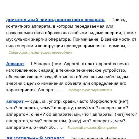
двигательный привод контактного аппарата
— Привод
контактного аппарата, в котором передаваемая или
создаваемая сила образована любыми видами энергии, кроме
мускульной энергии оператора. Примечание. В зависимости от
вида энергии и конструкции привода применяют термины;… …
Справочник технического переводчика
Аппарат
— I Аппарат (нем. Apparat, от лат. apparatus нечто
изготовленное, снаряд) в технике техническое устройство,
обеспечивающее воздействие на объект каким либо видом
энергии с целью изменения объекта или определения его
характеристик. Аппарат… …
Медицинская энциклопедия
аппарат
— сущ., м., употр. сравн. часто Морфология: (нет)
чего? аппарата, чему? аппарату, (вижу) что? аппарат, чем?
аппаратом, о чём? об аппарате; мн. что? аппараты, (нет) чего?
аппаратов, чему? аппаратам, (вижу) что? аппараты, чем?
аппаратами, о чём? об… …
Толковый словарь Дмитриева
ДВИГАТЕЛЬНЫЙ АППАРАТ
— [от лат. аpparatus] система