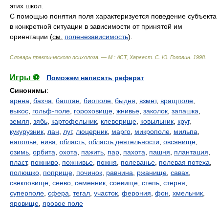
этих школ.
С помощью понятия поля характеризуется поведение субъекта
в конкретной ситуации в зависимости от принятой им
ориентации (
см.
поленезависимость
).
Словарь практического психолога. — М.: АСТ, Харвест
.
С. Ю. Головин
.
1998
.
Игры ⚽
Поможем написать реферат
Синонимы
:
арена
,
бахча
,
баштан
,
биополе
,
быдня
,
взмет
,
вращполе
,
выкос
,
гольф-поле
,
гороховище
,
жнивье
,
заколок
,
запашка
,
земля
,
зябь
,
картофельник
,
клеверище
,
ковыльник
,
круг
,
кукурузник
,
лан
,
луг
,
люцерник
,
марго
,
микрополе
,
мильпа
,
наполье
,
нива
,
область
,
область деятельности
,
овсянище
,
озимь
,
орбита
,
охота
,
пажить
,
пар
,
пахота
,
пашня
,
плантация
,
пласт
,
пожниво
,
пожнивье
,
пожня
,
полеванье
,
полевая потеха
,
полюшко
,
поприще
,
починок
,
равнина
,
ржанище
,
савах
,
свекловище
,
сеево
,
семенник
,
соевище
,
степь
,
стерня
,
суперполе
,
сфера
,
тегал
,
участок
,
ферония
,
фон
,
хмельник
,
яровище
,
яровое поле