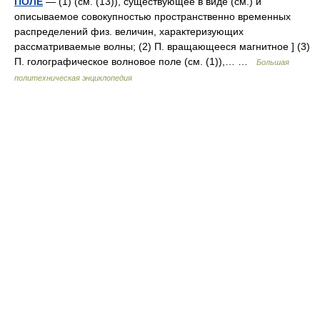
ПОЛЕ
— (1) (см. (13)), существующее в виде (см.) и
описываемое совокупностью пространственно временных
распределений физ. величин, характеризующих
рассматриваемые волны; (2) П. вращающееся магнитное ] (3)
П. голографическое волновое поле (см. (1)),… …
Большая
политехническая энциклопедия