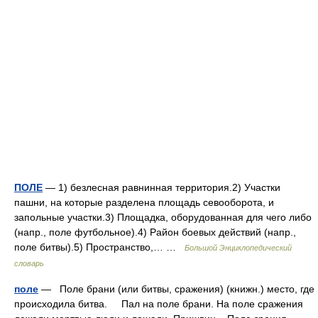
ПОЛЕ
— 1) безлесная равнинная территория.2) Участки
пашни, на которые разделена площадь севооборота, и
запольные участки.3) Площадка, оборудованная для чего либо
(напр., поле футбольное).4) Район боевых действий (напр.,
поле битвы).5) Пространство,… …
Большой Энциклопедический
словарь
поле
— Поле брани (или битвы, сражения) (книжн.) место, где
происходила битва. Пал на поле брани. На поле сражения