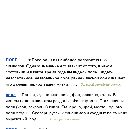
ПОЛЕ
— ♥ Поле один из наиболее положительных
символов. Однако значение его зависит от того, в каком
состоянии и в какое время года вы видели поле. Видеть
невспаханное, незасеянное поле ранней весной сон означает,
что данный период вашей жизни… …
Большой семейный сонник
поле
— Пашня, луг, поляна, нива; фон, равнина, степь. В
чистом поле, в широком раздолье. Фон картины. Поля шляпы,
поля (края, закраины) книги. См. арена, край, место . одного
поля ягоды... Словарь русских синонимов и сходных по смыслу
выражений. под.… …
Словарь синонимов