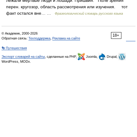
лежали мертвые люди и лошади. Пришвин. Поле зрения
перен. кругозор, область рассмотрения или изучения. тот
факт остался вне… …
Фразеологический словарь русского языка
© Академик, 2000-2026
18+
Обратная связь:
Техподдержка
,
Реклама на сайте
👣 Путешествия
Экспорт словарей на сайты
, сделанные на PHP,
Joomla,
Drupal,
WordPress, MODx.