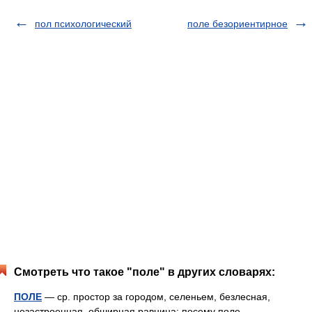
пол психологический
поле безориентирное
Смотреть что такое "поле" в других словарях:
ПОЛЕ
— ср. простор за городом, селеньем, безлесная,
незастроенная, обширная равнина; посему поле