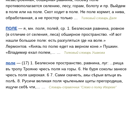
противополагается селению, лесу, горам, болоту и пр. Выйдем
в поле или на поле. Скот ходит в поле. Не поле кормит, а нива,
обработанная, а не простор только …
Толковый словарь Даля
ПОЛЕ
— я, мн. поля, полей, ср. 1. Безлесная равнина, ровное
(в отличие от селения, леса) обширное пространство. «И вот
нашли большое поле: есть разгуляться где на воле.»
Лермонтов. «Князь по полю едет на верном коне.» Пушкин.
«Владимир ехал полем,… …
Толковый словарь Ушакова
поле
— (17) 1. Безлесное пространство, равнина, луг: ...рища
въ тропу Трояню чресъ поля на горы. 6. Не буря соколы занесе
чресъ поля широкая. 6 7. Сами скачють, акы сѣрыи влъци въ
полѣ. 8. Русичи великая поля чрьлеными щиты прегородиша,
ищучи себѣ чти,… …
Словарь-справочник "Слово о полку Игореве"