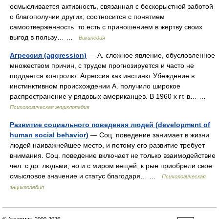
осмысливается активность, связанная с бескорыстной заботой
о благополучии других; соотносится с понятием
самоотверженность то есть с приношением в жертву своих
выгод в пользу… …
Википедия
Агрессия (aggression)
— А. сложное явление, обусловленное
множеством причин, с трудом прогнозируется и часто не
поддается контролю. Агрессия как инстинкт Убеждение в
инстинктивном происхождении А. получило широкое
распространение у рядовых американцев. В 1960 х гг. в… …
Психологическая энциклопедия
Развитие социального поведения людей (development of
human social behavior)
— Соц. поведение занимает в жизни
людей наиважнейшее место, и потому его развитие требует
внимания. Соц. поведение включает не только взаимодействие
чел. с др. людьми, но и с миром вещей, к рые приобрели свое
смысловое значение и статус благодаря… …
Психологическая
энциклопедия