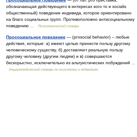
Просоциальное Поведение
— (от лат. рrо приставка,
обозначающая действующего в интересах кого то и socialis
общественный) поведение индивида, которое ориентировано
на благо социальных групп. Противоположно антисоциальному
поведению …
Психологический словарь
Просоциальное поведение
— (рrosocial behavior) – любые
действия, которые: а) имеют целью принести пользу другому
человеческому существу, б) доставляют реальную пользу
другому человеку (другим людям) и в) совершаются
бескорыстно, исключительно из альтуистических побуждений …
Энциклопедический словарь по психологии и педагогике