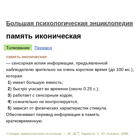
Большая психологическая энциклопедия
память иконическая
Толкование
Перевод
память иконическая
— сенсорная копия информации, предъявленной
наблюдателю зрительно на очень короткое время (до 100 мс.),
которая:
1
) имеет большую емкость;
2
) быстро угасает во времени (около 0.25 с.);
3
) работает с сенсорным кодом;
4
) сознательно не контролируется;
5
) зависит от физических характеристик стимула.
Обеспечивает перевод информации в память
кратковременную.
Словарь практического психолога. — М.: АСТ, Харвест
.
С. Ю. Головин
.
1998
.