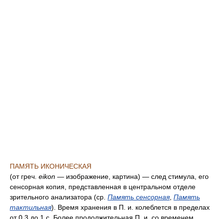
ПАМЯТЬ ИКОНИЧЕСКАЯ
(от греч.
eikon —
изображение, картина) — след стимула, его
сенсорная копия, представленная в центральном отделе
зрительного анализатора (ср.
Память сенсорная
,
Память
тактильная
). Время хранения в П. и. колеблется в пределах
от 0,3 до 1 с. Более продолжительная П. и. со временем