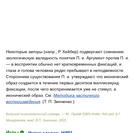
Некоторые авторы (напр., Р. Хейбер) подвергают сомнению
экологическую валидность понятия П. и. Аргумент против П. и.
— в восприятии обычно нет кратковременных фиксаций, и
глаза и голова человека редко пребывают в неподвижности.
Сторонники существования П. и. утверждают, что иконический
образ создается в течение первых десятков миллисекунд
фиксации, после чего воспринимается уже не стимул, а
иконический образ. См.
Методика частичного
воспроизведения
. (Т. П. Зинченко.)
Большой психологический словарь. — М.: Прайм-ЕВРОЗНАК
.
Под ред. Б.Г.
Мещерякова, акад. В.П. Зинченко
.
2003
.
Игры ⚽
Нужно сделать НИР?