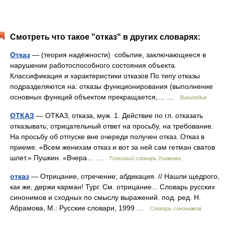
Смотреть что такое "отказ" в других словарях:
Отказ
— (теория надёжности) событие, заключающееся в
нарушении работоспособного состояния объекта.
Классификация и характеристики отказов По типу отказы
подразделяются на: отказы функционирования (выполнение
основных функций объектом прекращается,… …
Википедия
ОТКАЗ
— ОТКАЗ, отказа, муж. 1. Действие по гл. отказать
отказывать; отрицательный ответ на просьбу, на требование.
На просьбу об отпуске вне очереди получен отказ. Отказ в
приеме. «Всем женихам отказ и вот за ней сам гетман сватов
шлет.» Пушкин. «Вчера… …
Толковый словарь Ушакова
отказ
— Отрицание, отречение; абдикация. // Нашли щедрого,
как же, держи карман! Тург. См. отрицание... Словарь русских
синонимов и сходных по смыслу выражений. под. ред. Н.
Абрамова, М.: Русские словари, 1999 …
Словарь синонимов