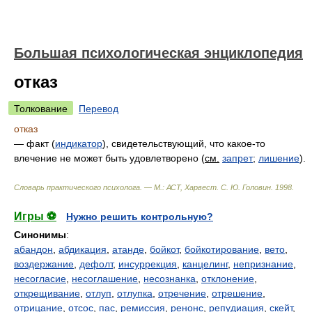
Большая психологическая энциклопедия
отказ
Толкование
Перевод
отказ
— факт (
индикатор
), свидетельствующий, что какое-то
влечение не может быть удовлетворено (
см.
запрет
;
лишение
).
Словарь практического психолога. — М.: АСТ, Харвест
.
С. Ю. Головин
.
1998
.
Игры ⚽
Нужно решить контрольную?
Синонимы
:
абандон
,
абдикация
,
атанде
,
бойкот
,
бойкотирование
,
вето
,
воздержание
,
дефолт
,
инсуррекция
,
канцелинг
,
непризнание
,
несогласие
,
несоглашение
,
несознанка
,
отклонение
,
открещивание
,
отлуп
,
отлупка
,
отречение
,
отрешение
,
отрицание
,
отсос
,
пас
,
ремиссия
,
ренонс
,
репудиация
,
скейт
,