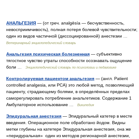
АНАЛЬГЕЗИЯ
— (от греч. analgēsía — бесчувственность,
невосприимчивость), полная потеря болевой чувствительности;
один из видов частичной (диссоциированной) анестезии …
Ветеринарный энциклопедический словарь
Анальгезия психическая болезненная
— субъективно
тягостное чувство утраты способности осознавать ощущение
боли …
Энциклопедический словарь по психологии и педагогике
Контролируемая пациентом анальгезия
— (англ. Patient
controlled analgesia, или PCA) это любой метод, позволяющий
пациенту, страдающему болями, в определённых пределах
саморегулировать потребление анальгетиков. Содержание 1
Амбулаторное использование …
Википедия
Эпидуральная анестезия
— Эпидуральный катетер в месте
введения. Операционное поле обработано йодом. Видны
метки глубины на катетере Эпидуральная анестезия, она же
«перидуральная» один из методов регионарной анестезии,