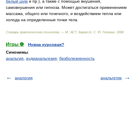
белый шум
и пр.), а также с помощью внушения,
самовнушения или гипноза. Может достигаться применением
массажа, общего или точечного, и воздействием тепла или
холода на определенные точки тела.
Словарь практического психолога. — М.: АСТ, Харвест
.
С. Ю. Головин
.
1998
.
Игры ⚽
Нужна курсовая?
Синонимы
:
анальгия
,
аудианальгезия
,
безболезненность
аналогия
анальгетик