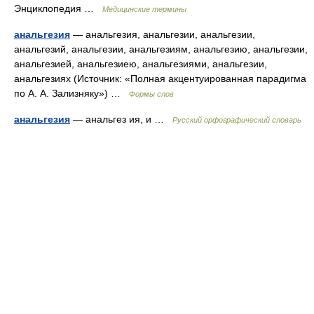
Энциклопедия …
Медицинские термины
анальгезия
— анальгезия, анальгезии, анальгезии,
анальгезий, анальгезии, анальгезиям, анальгезию, анальгезии,
анальгезией, анальгезиею, анальгезиями, анальгезии,
анальгезиях (Источник: «Полная акцентуированная парадигма
по А. А. Зализняку») …
Формы слов
анальгезия
— анальгез ия, и …
Русский орфографический словарь