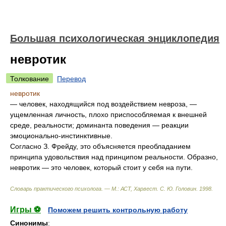
Большая психологическая энциклопедия
невротик
Толкование
Перевод
невротик
— человек, находящийся под воздействием невроза, —
ущемленная личность, плохо приспособляемая к внешней
среде, реальности; доминанта поведения — реакции
эмоционально-инстинктивные.
Согласно З. Фрейду, это объясняется преобладанием
принципа удовольствия над принципом реальности. Образно,
невротик — это человек, который стоит у себя на пути.
Словарь практического психолога. — М.: АСТ, Харвест
.
С. Ю. Головин
.
1998
.
Игры ⚽
Поможем решить контрольную работу
Синонимы
: