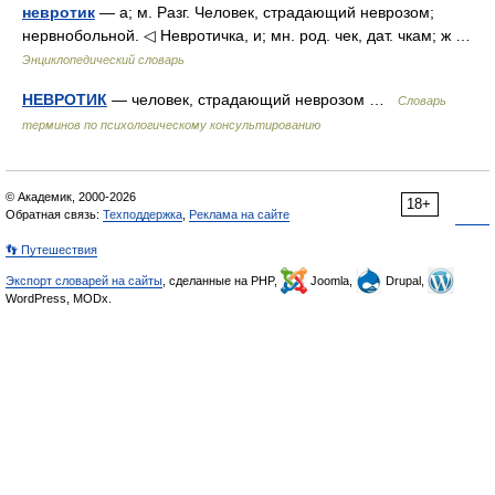
невротик
— а; м. Разг. Человек, страдающий неврозом;
нервнобольной. ◁ Невротичка, и; мн. род. чек, дат. чкам; ж …
Энциклопедический словарь
НЕВРОТИК
— человек, страдающий неврозом …
Словарь
терминов по психологическому консультированию
© Академик, 2000-2026
18+
Обратная связь:
Техподдержка
,
Реклама на сайте
👣 Путешествия
Экспорт словарей на сайты
, сделанные на PHP,
Joomla,
Drupal,
WordPress, MODx.