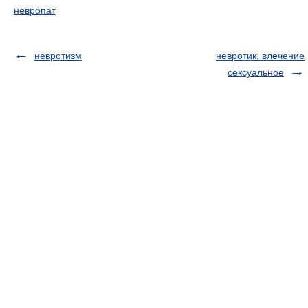
невропат
невротизм
невротик: влечение
сексуальное