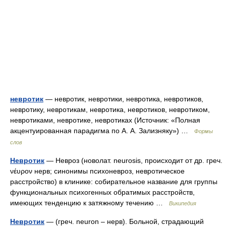
невротик
— невротик, невротики, невротика, невротиков,
невротику, невротикам, невротика, невротиков, невротиком,
невротиками, невротике, невротиках (Источник: «Полная
акцентуированная парадигма по А. А. Зализняку») …
Формы
слов
Невротик
— Невроз (новолат. neurosis, происходит от др. греч.
νέυρον нерв; синонимы психоневроз, невротическое
расстройство) в клинике: собирательное название для группы
функциональных психогенных обратимых расстройств,
имеющих тенденцию к затяжному течению …
Википедия
Невротик
— (греч. neuron – нерв). Больной, страдающий