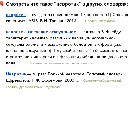
Смотреть что такое "невротик" в других словарях:
невротик
— сущ., кол во синонимов: 1 • невропат (1) Словарь
синонимов ASIS. В.Н. Тришин. 2013 …
Словарь синонимов
невротик: влечение сексуальное
— согласно З. Фрейду,
характерно наличием различных вариаций нормальной
сексуальной жизни и выражением болезненных форм (см.
влечение сексуальное). Ему свойственны: 1) бессознательное
стремление к инверсии и к фиксации либидо на лицах своего
пола;… …
Большая психологическая энциклопедия
Невротик
— м. разг. Больной неврозом. Толковый словарь
Ефремовой. Т. Ф. Ефремова. 2000 …
Современный толковый
словарь русского языка Ефремовой