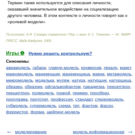
Термин также используется для описания личности,
оказавшей значительное воздействие на социализацию
другого человека. В этом контексте о личности говорят как о
«ролевой модели».
Психология. А-Я. Словарь-справочник / Пер. с англ. К. С. Ткаченко. — М.: ФАИР-
ПРЕСС
.
Майк Кордуэлл
.
2000
.
Игры ⚽
Нужно решить контрольную?
Синонимы
:
авиамодель
,
габари
,
гламур-модель
,
конверсив
,
лекало
,
макет
,
макромодель
,
манекенщик
,
манекенщица
,
марка
,
метамодель
,
микромодель
,
моделька
,
муляж
,
натура
,
натурщик
,
натурщица
,
образец
,
образчик
,
офтальмофантом
,
парадигма
,
персептрон
,
перцептрон
,
подмодель
,
покрой
,
пример
,
прообраз
,
проплазма
,
прототип
,
профессия
,
стандарт
,
стереомодель
,
субмодель
,
супермодель
,
схема
,
тип
,
фантом
,
фасон
,
ферристор
,
форма
,
шейпинг-модель
моделирование
модель информационная