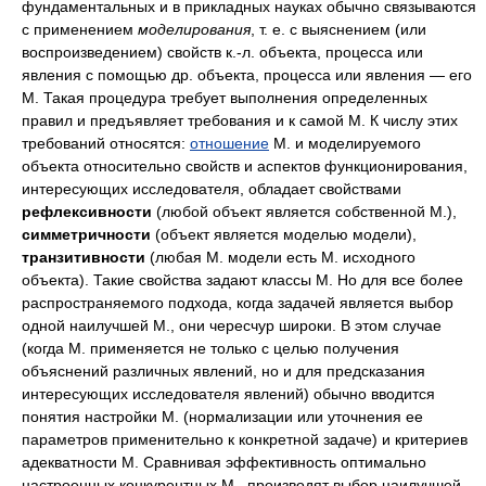
фундаментальных и в прикладных науках обычно связываются
с применением
моделирования
, т. е. с выяснением (или
воспроизведением) свойств к.-л. объекта, процесса или
явления с помощью др. объекта, процесса или явления — его
М. Такая процедура требует выполнения определенных
правил и предъявляет требования и к самой М. К числу этих
требований относятся:
отношение
М. и моделируемого
объекта относительно свойств и аспектов функционирования,
интересующих исследователя, обладает свойствами
рефлексивности
(любой объект является собственной М.),
симметричности
(объект является моделью модели),
транзитивности
(любая М. модели есть М. исходного
объекта). Такие свойства задают классы М. Но для все более
распространяемого подхода, когда задачей является выбор
одной наилучшей М., они чересчур широки. В этом случае
(когда М. применяется не только с целью получения
объяснений различных явлений, но и для предсказания
интересующих исследователя явлений) обычно вводится
понятия настройки М. (нормализации или уточнения ее
параметров применительно к конкретной задаче) и критериев
адекватности М. Сравнивая эффективность оптимально
настроенных конкурентных М., производят выбор наилучшей