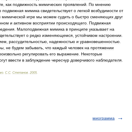
те
,
как
подвижность
мимических
проявлений
.
По
мнению
о
подвижная
мимика
свидетельствует
о
легкой
возбудимости
от
й
мимической
игре
мы
можем
судить
о
быстро
сменяющих
друг
нном
и
активном
восприятии
происходящего
.
Подвижная
ведения
.
Малоподвижная
мимика
в
принципе
указывает
на
детельствует
о
редко
изменяющемся
,
устойчивом
настроении
.
ием
,
рассудительностью
,
надежностью
и
уравновешенностью
.
ры
,
не
будем
забывать
,
что
каждый
человек
на
протяжении
роизвольно
регулировать
его
выражение
.
Некоторые
огут
ввести
в
заблуждение
чересчур
доверчивого
наблюдателя
.
мо
.
С
.
С
.
Степанов
.
2005
.
миограмма