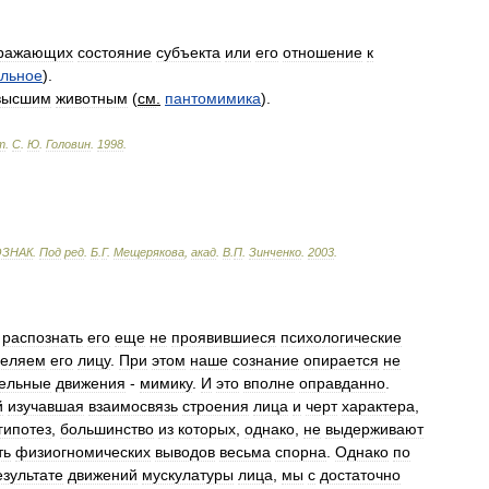
ражающих
состояние
субъекта
или
его
отношение
к
ельное
).
высшим
животным
(
см
.
пантомимика
).
т
.
С
.
Ю
.
Головин
.
1998
.
ОЗНАК
.
Под
ред
.
Б
.
Г
.
Мещерякова
,
акад
.
В
.
П
.
Зинченко
.
2003
.
,
распознать
его
еще
не
проявившиеся
психологические
деляем
его
лицу
.
При
этом
наше
сознание
опирается
не
ельные
движения
-
мимику
.
И
это
вполне
оправданно
.
й
изучавшая
взаимосвязь
строения
лица
и
черт
характера
,
гипотез
,
большинство
из
которых
,
однако
,
не
выдерживают
ть
физиогномических
выводов
весьма
спорна
.
Однако
по
езультате
движений
мускулатуры
лица
,
мы
с
достаточно