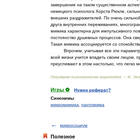
завершение
на
таком
существенном
аспек
немецкого
психолога
Хорста
Рюкле
,
сильн
внешних
раздражителей
.
По
очень
сильно
друга
внутренних
переживаниях
,
многогра
мимика
характерна
для
импульсивного
по
постоянство
душевных
процессов
.
Она
сви
Такая
мимика
ассоциируется
со
спокойств
Впрочем
,
учитывая
все
эти
парамет
всей
жизни
учится
владеть
своим
лицом
,
п
преуспевают
в
этом
настолько
,
что
легко
м
Популярная
психологическая
энциклопедия
. —
М
.
:
Экс
Игры ⚽
Нужен реферат?
Синонимы
:
микромимика
,
пантомима
микросоциум
Полезное