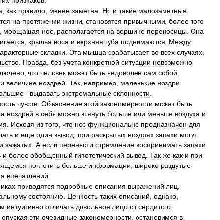
гих
признаков
.
а
,
как
правило
,
менее
заметна
.
Но
и
такие
малозаметные
тся
на
протяжении
жизни
,
становятся
привычными
,
более
того
,
морщащая
нос
,
располагается
на
вершине
переносицы
.
Она
игается
,
крылья
носа
и
верхняя
губа
поднимаются
.
Между
характерные
складки
.
Эта
мышца
срабатывает
во
всех
случаях
,
льство
.
Правда
,
без
учета
конкретной
ситуации
невозможно
ключено
,
что
человек
может
быть
недоволен
сам
собой
.
и
величине
ноздрей
.
Так
,
например
,
маленькие
ноздри
ольшие
-
выдавать
экстремальные
склонности
.
вость
чувств
.
Объяснение
этой
закономерности
может
быть
ра
ноздрей
в
себя
можно
втянуть
больше
или
меньше
воздуха
и
ия
.
Исходя
из
того
,
что
нос
функционально
предназначен
для
лать
и
еще
один
вывод:
при
раскрытых
ноздрях
запахи
могут
и
зажатых
.
А
если
перенести
стремление
воспринимать
запахи
ь
и
более
обобщенный
гипотетический
вывод
.
Так
же
как
и
при
мящемся
поглотить
больше
информации
,
широко
раздутые
ия
впечатлений
.
никах
приводятся
подробные
описания
выражений
лиц
,
альному
состоянию
.
Ценность
таких
описаний
,
однако
,
ем
интуитивно
отличать
довольное
лицо
от
сердитого
,
,
опуская
эти
очевидные
закономерности
,
остановимся
в