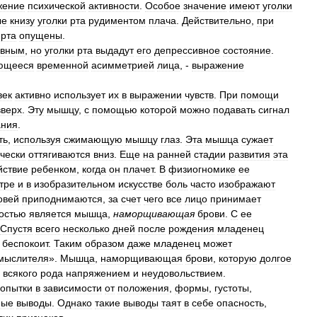
жение
психической
активности
.
Особое
значение
имеют
уголки
ые
книзу
уголки
рта
рудиментом
плача
.
Действительно
,
при
рта
опущены
.
ивным
,
но
уголки
рта
выдадут
его
депрессивное
состояние
.
ющееся
временной
асимметрией
лица
, -
выражение
век
активно
использует
их
в
выражении
чувств
.
При
помощи
вверх
.
Эту
мышцу
,
с
помощью
которой
можно
подавать
сигнал
ания
.
ть
,
используя
сжимающую
мышцу
глаз
.
Эта
мышца
сужает
чески
оттягиваются
вниз
.
Еще
на
ранней
стадии
развития
эта
йствие
ребенком
,
когда
он
плачет
.
В
физиогномике
ее
тре
и
в
изобразительном
искусстве
боль
часто
изображают
овей
приподнимаются
,
за
счет
чего
все
лицо
принимает
остью
является
мышца
,
наморщивающая
брови
.
С
ее
Спустя
всего
несколько
дней
после
рождения
младенец
беспокоит
.
Таким
образом
даже
младенец
может
мыслителя
».
Мышца
,
наморщивающая
брови
,
которую
долгое
всякого
рода
напряжением
и
неудовольствием
.
опытки
в
зависимости
от
положения
,
формы
,
густоты
,
ные
выводы
.
Однако
такие
выводы
таят
в
себе
опасность
,