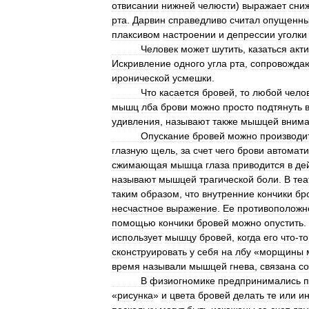
отвисании
нижней
челюсти
)
выражает
сни
рта
.
Дарвин
справедливо
считал
опущенн
плаксивом
настроении
и
депрессии
уголки
Человек
может
шутить
,
казаться
акт
Искривление
одного
угла
рта
,
сопровожда
иронической
усмешки
.
Что
касается
бровей
,
то
любой
чело
мышц
лба
брови
можно
просто
подтянуть
удивления
,
называют
также
мышцей
вним
Опускание
бровей
можно
производи
глазную
щель
,
за
счет
чего
брови
автомати
сжимающая
мышца
глаза
приводится
в
де
называют
мышцей
трагической
боли
.
В
теа
таким
образом
,
что
внутренние
кончики
бр
несчастное
выражение
.
Ее
противоположн
помощью
кончики
бровей
можно
опустить
.
использует
мышцу
бровей
,
когда
его
что
-
то
сконструировать
у
себя
на
лбу
«
морщины
время
называли
мышцей
гнева
,
связана
со
В
физиогномике
предпринимались
п
«
рисунка
»
и
цвета
бровей
делать
те
или
и