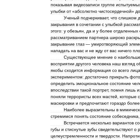
показывая
видеозаписи
группе
испытуемы
улыбки
от
«
абсолютно
чистосердечной
»
д
Ученый
подчеркивает
,
что
слишком
закрывания
в
сочетании
с
улыбкой
рассма
этого:
у
обезьян
,
да
и
у
более
отдаленных
рассматриванием
партнера
широко
раскр
закрывание
глаз
—
умиротворяющий
элем
нападать
на
вас
и
не
жду
от
вас
ничего
пло
Существующее
мнение
о
наибольш
восприятии
другого
человека
наш
взгляд
о
якобы
сходится
информация
со
всего
лиц
экспериментом:
достаточно
прикрыть
фото
определить
эмоциональное
состояние
чел
впоследствии
такой
портрет
,
помня
лишь
и
поняли
террористы
всех
мастей
,
которые
маскировки
и
предпочитают
гораздо
более
Наиболее
выразительны
в
мимическ
стремимся
понять
состояние
собеседника
Встречается
несколько
вариантов
со
губы
и
стиснутые
зубы
свидетельствуют
о
целеустремленности
и
твердости
.
Напроти