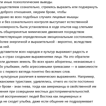
ли
иные
психологические
выводы
.
существляем
сознательно
,
стремясь
выразить
или
подчеркнуть
доброго
отношения
,
хмурим
брови
,
чтобы
днако
во
всех
подобных
случаях
лицевые
мышцы
е
и
без
сознательного
контроля
выступают
естественной
ономерность
была
установлена
в
ходе
опытов
над
слепыми
ть
общепринятые
мимические
движения
посредством
тветствующая
определенным
эмоциональным
состояниям
,
более
энергичной
и
выразительной
-
вероятно
,
вследствие
за
ней
.
едставители
всех
народов
и
культур
выражают
радость
и
ь
и
страх
сходными
выражениями
лица
.
На
это
обратили
ели
далеких
земель
.
Во
всех
краях
аборигены
,
незнакомые
с
бо
улыбками
,
либо
агрессивными
гримасами
—
в
зависимости
о
с
первого
взгляда
понятно
без
всяких
слов
.
культурные
различия
в
мимических
выражениях
.
Например
,
канскими
туристами
,
удивлялись
,
отчего
их
гости
постоянно
е
брови
-
знак
гнева
,
тогда
как
американцы
в
свойственной
им
ления
при
созерцании
местных
достопримечательностей
.
рой
воспринимают
людей
Востока
как
лицемерных
и
да
не
сходит
улыбка
,
даже
если
общение
не
подразумевает