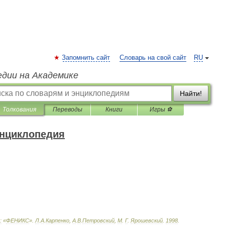
Запомнить сайт
Словарь на свой сайт
RU
едии на Академике
Найти!
Толкования
Переводы
Книги
Игры ⚽
энциклопедия
:
«
ФЕНИКС
»
.
Л
.
А
.
Карпенко
,
А
.
В
.
Петровский
,
М
.
Г
.
Ярошевский
.
1998
.