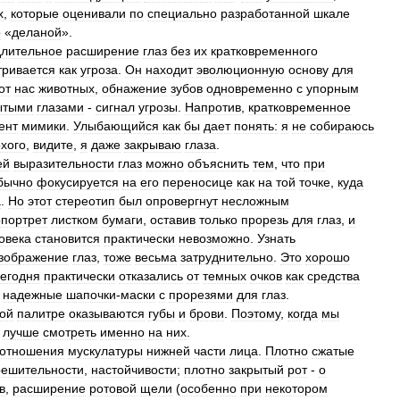
х
,
которые
оценивали
по
специально
разработанной
шкале
о
«
деланой
».
длительное
расширение
глаз
без
их
кратковременного
тривается
как
угроза
.
Он
находит
эволюционную
основу
для
от
нас
животных
,
обнажение
зубов
одновременно
с
упорным
ытыми
глазами
-
сигнал
угрозы
.
Напротив
,
кратковременное
ент
мимики
.
Улыбающийся
как
бы
дает
понять:
я
не
собираюсь
хого
,
видите
,
я
даже
закрываю
глаза
.
ей
выразительности
глаз
можно
объяснить
тем
,
что
при
бычно
фокусируется
на
его
переносице
как
на
той
точке
,
куда
а
.
Но
этот
стереотип
был
опровергнут
несложным
портрет
листком
бумаги
,
оставив
только
прорезь
для
глаз
,
и
овека
становится
практически
невозможно
.
Узнать
зображение
глаз
,
тоже
весьма
затруднительно
.
Это
хорошо
сегодня
практически
отказались
от
темных
очков
как
средства
надежные
шапочки
-
маски
с
прорезями
для
глаз
.
ой
палитре
оказываются
губы
и
брови
.
Поэтому
,
когда
мы
,
лучше
смотреть
именно
на
них
.
отношения
мускулатуры
нижней
части
лица
.
Плотно
сжатые
решительности
,
настойчивости
;
плотно
закрытый
рот
-
о
в
,
расширение
ротовой
щели
(
особенно
при
некотором