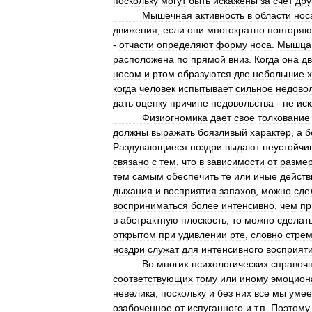
поскольку
могут
быть
искажены
за
счет
дру
Мышечная
активность
в
области
нос
движения
,
если
они
многократно
повторяю
-
отчасти
определяют
форму
носа
.
Мышца
расположена
по
прямой
вниз
.
Когда
она
дв
носом
и
ртом
образуются
две
небольшие
когда
человек
испытывает
сильное
недово
дать
оценку
причине
недовольства
-
не
ис
Физиогномика
дает
свое
толкование
должны
выражать
боязливый
характер
,
а
б
Раздувающиеся
ноздри
выдают
неустойчи
связано
с
тем
,
что
в
зависимости
от
разме
тем
самым
обеспечить
те
или
иные
действ
дыхания
и
восприятия
запахов
,
можно
сде
восприниматься
более
интенсивно
,
чем
пр
в
абстрактную
плоскость
,
то
можно
сделат
открытом
при
удивлении
рте
,
словно
стре
ноздри
служат
для
интенсивного
восприят
Во
многих
психологических
справоч
соответствующих
тому
или
иному
эмоцион
невелика
,
поскольку
и
без
них
все
мы
уме
озабоченное
от
испуганного
и
т
.
п
.
Поэтому