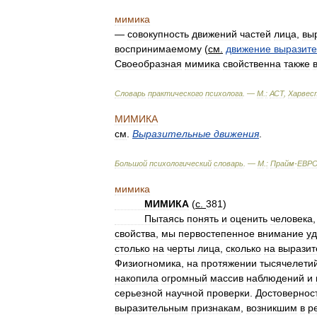
мимика
—
совокупность
движений
частей
лица
,
вы
воспринимаемому
(
см
.
движение
выразит
Своеобразная
мимика
свойственна
также
Словарь
практического
психолога
. —
М
.
:
АСТ
,
Харвес
МИМИКА
см
.
Выразительные
движения
.
Большой
психологический
словарь
. —
М
.
:
Прайм
-
ЕВР
мимика
МИМИКА
(
с
.
381
)
Пытаясь
понять
и
оценить
человека
свойства
,
мы
первостепенное
внимание
у
столько
на
черты
лица
,
сколько
на
выразит
Физиогномика
,
на
протяжении
тысячелети
накопила
огромный
массив
наблюдений
и
серьезной
научной
проверки
.
Достовернос
выразительным
признакам
,
возникшим
в
р