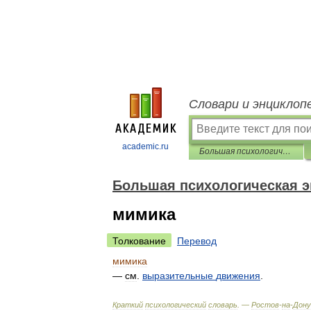
Словари и энциклоп
academic.ru
Большая психологическая энциклопедия
Большая психологическая 
мимика
Толкование
Перевод
мимика
—
см
.
выразительные
движения
.
Краткий
психологический
словарь
. —
Ростов
-
на
-
Дону