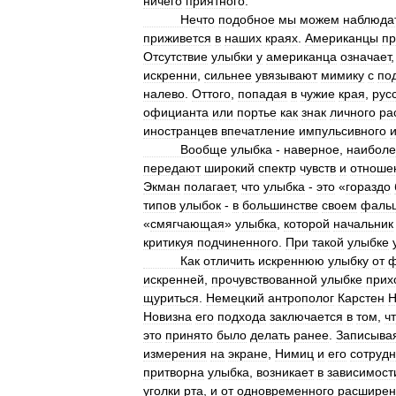
ничего
приятного
.
Нечто
подобное
мы
можем
наблюда
приживется
в
наших
краях
.
Американцы
пр
Отсутствие
улыбки
у
американца
означает
искренни
,
сильнее
увязывают
мимику
с
по
налево
.
Оттого
,
попадая
в
чужие
края
,
рус
официанта
или
портье
как
знак
личного
ра
иностранцев
впечатление
импульсивного
Вообще
улыбка
-
наверное
,
наиболе
передают
широкий
спектр
чувств
и
отноше
Экман
полагает
,
что
улыбка
-
это
«
гораздо
типов
улыбок
-
в
большинстве
своем
фаль
«
смягчающая
»
улыбка
,
которой
начальник
критикуя
подчиненного
.
При
такой
улыбке
Как
отличить
искреннюю
улыбку
от
ф
искренней
,
прочувствованной
улыбке
прих
щуриться
.
Немецкий
антрополог
Карстен
Н
Новизна
его
подхода
заключается
в
том
,
ч
это
принято
было
делать
ранее
.
Записыва
измерения
на
экране
,
Нимиц
и
его
сотрудн
притворна
улыбка
,
возникает
в
зависимост
уголки
рта
,
и
от
одновременного
расширен