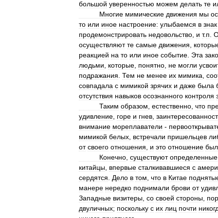
большой
уверенностью
можем
делать
те
и
Многие
мимические
движения
мы
о
то
или
иное
настроение:
улыбаемся
в
знак
продемонстрировать
недовольство
,
и
т
.
п
.
О
осуществляют
те
самые
движения
,
которы
реакцией
на
то
или
иное
событие
.
Эта
зак
людьми
,
которые
,
понятно
,
не
могли
усвои
подражания
.
Тем
не
менее
их
мимика
,
соо
совпадала
с
мимикой
зрячих
и
даже
была
отсутствия
навыков
осознанного
контроля
Таким
образом
,
естественно
,
что
пр
удивление
,
горе
и
гнев
,
заинтересованност
внимание
мореплаватели
-
первооткрыват
мимикой
белых
,
встречали
пришельцев
ли
от
своего
отношения
,
и
это
отношение
был
Конечно
,
существуют
определенные
китайцы
,
впервые
сталкивавшиеся
с
амери
сердятся
.
Дело
в
том
,
что
в
Китае
подняты
манере
нередко
поднимали
брови
от
удив
Западные
визитеры
,
со
своей
стороны
,
по
двуличных
;
поскольку
с
их
лиц
почти
никог