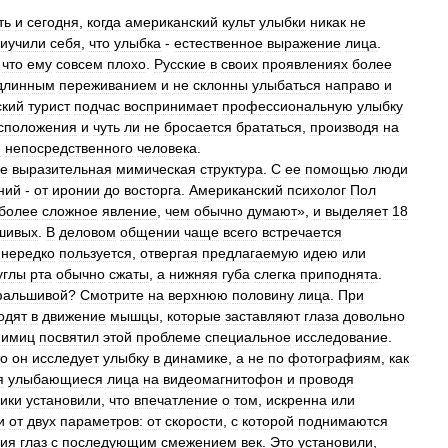
ть
и
сегодня
,
когда
американский
культ
улыбки
никак
не
иучили
себя
,
что
улыбка
-
естественное
выражение
лица
.
,
что
ему
совсем
плохо
.
Русские
в
своих
проявлениях
более
длинным
переживанием
и
не
склонны
улыбаться
направо
и
ский
турист
подчас
воспринимает
профессиональную
улыбку
сположения
и
чуть
ли
не
бросается
брататься
,
производя
на
и
непосредственного
человека
.
е
выразительная
мимическая
структура
.
С
ее
помощью
люди
ний
-
от
иронии
до
восторга
.
Американский
психолог
Пол
более
сложное
явление
,
чем
обычно
думают
»,
и
выделяет
18
шивых
.
В
деловом
общении
чаще
всего
встречается
нередко
пользуется
,
отвергая
предлагаемую
идею
или
углы
рта
обычно
сжаты
,
а
нижняя
губа
слегка
приподнята
.
альшивой
?
Смотрите
на
верхнюю
половину
лица
.
При
одят
в
движение
мышцы
,
которые
заставляют
глаза
довольно
имиц
посвятил
этой
проблеме
специальное
исследование
.
то
он
исследует
улыбку
в
динамике
,
а
не
по
фотографиям
,
как
я
улыбающиеся
лица
на
видеомагнитофон
и
проводя
ики
установили
,
что
впечатление
о
том
,
искренна
или
и
от
двух
параметров:
от
скорости
,
с
которой
поднимаются
ия
глаз
с
последующим
смежением
век
.
Это
установили
,