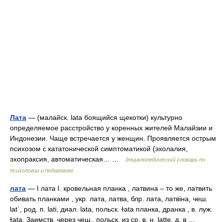
Лата
— (малайск. lata боящийся щекотки) культурно
определяемое расстройство у коренных жителей Малайзии и
Индонезии. Чаще встречается у женщин. Проявляется острым
психозом с кататонической симптоматикой (эхолалия,
эхопраксия, автоматическая… …
Энциклопедический словарь по
психологии и педагогике
лата
— I лата I. кровельная планка , латвина – то же, латвить
обивать планками , укр. лата, латва, блр. лата, латвiна, чеш.
lаt᾽, род. п. lati, диал. lаtа, польск. ɫаtа планка, дранка , в. луж.
ɫаtа. Заимств. через чеш., польск. из ср. в. н. latte, д. в …