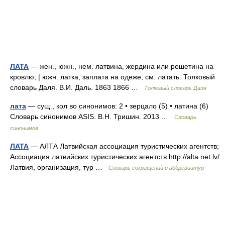
ЛАТА
— жен., южн., нем. латвина, жердина или решетина на
кровлю; | южн. латка, заплата на одеже, см. латать. Толковый
словарь Даля. В.И. Даль. 1863 1866 …
Толковый словарь Даля
лата
— сущ., кол во синонимов: 2 • зерцало (5) • латина (6)
Словарь синонимов ASIS. В.Н. Тришин. 2013 …
Словарь
синонимов
ЛАТА
— АЛТА Латвийская ассоциация туристических агентств;
Ассоциация латвийских туристических агентств http://alta.net.lv/​
Латвия, организация, тур …
Словарь сокращений и аббревиатур