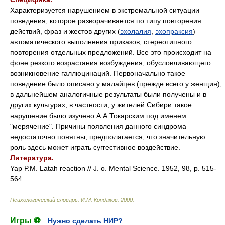
Характеризуется нарушением в экстремальной ситуации
поведения, которое разворачивается по типу повторения
действий, фраз и жестов других (
эхолалия
,
эхопраксия
)
автоматического выполнения приказов, стереотипного
повторения отдельных предложений. Все это происходит на
фоне резкого возрастания возбуждения, обусловливающего
возникновение галлюцинаций. Первоначально такое
поведение было описано у малайцев (прежде всего у женщин),
в дальнейшем аналогичные результаты были получены и в
других культурах, в частности, у жителей Сибири такое
нарушение было изучено А.А.Токарским под именем
"мерячение". Причины появления данного синдрома
недостаточно понятны, предполагается, что значительную
роль здесь может играть суггестивное воздействие.
Литература.
Yap P.M. Latah reaction // J. o. Mental Science. 1952, 98, p. 515-
564
Психологический словарь
.
И.М. Кондаков
.
2000
.
Игры ⚽
Нужно сделать НИР?