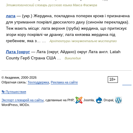
Этимологический словарь русского языка Макса Фасмера
лата
— (укр.) Жердина, покладена поперек крокв і призначена
для утримання покрівлі двосхилого даху (синонім перекладка).
Теж мають місце: лата верхня (груба) жердина, що притискує
згори кору покрівлі чи дранку; лата князева жердина під
гребенем, яка з… …
Архітектура і монументальне мистецтво
Лата (округ
— Лата (округ, Айдахо) округ Лата англ. Latah
County Герб Страна США …
Википедия
© Академик, 2000-2026
18+
Обратная связь:
Техподдержка
,
Реклама на сайте
👣 Путешествия
Экспорт словарей на сайты
, сделанные на PHP,
Joomla,
Drupal,
WordPress, MODx.