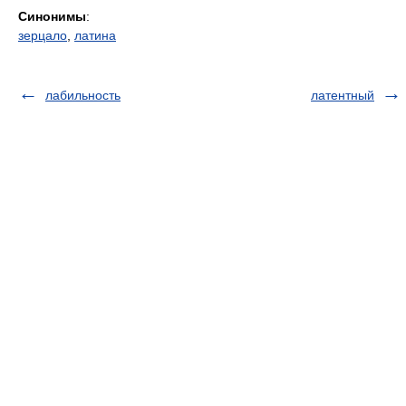
Синонимы
:
зерцало
,
латина
лабильность
латентный