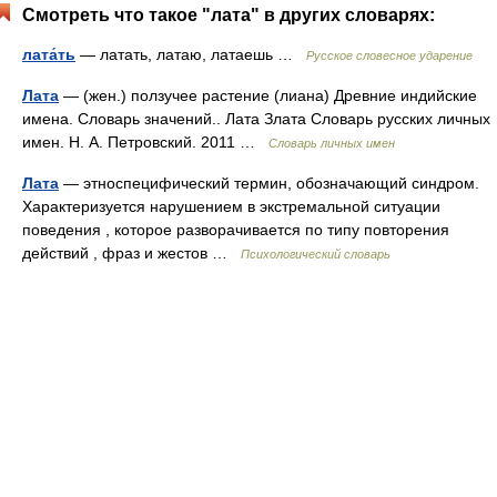
Смотреть что такое "лата" в других словарях:
лата́ть
— латать, латаю, латаешь …
Русское словесное ударение
Лата
— (жен.) ползучее растение (лиана) Древние индийские
имена. Словарь значений.. Лата Злата Словарь русских личных
имен. Н. А. Петровский. 2011 …
Словарь личных имен
Лата
— этноспецифический термин, обозначающий синдром.
Характеризуется нарушением в экстремальной ситуации
поведения , которое разворачивается по типу повторения
действий , фраз и жестов …
Психологический словарь